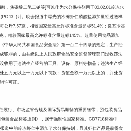
括磷酸，焦磷酸二氢二钠等]可以作为水分保持剂用于09.02.01冷冻水
根(PO43- )计。晚会报道中曝光的冷冻虾仁磷酸盐添加量经过送样
公斤7.57克，相较国家最高允许标准含量超标51.4%；良基冷冻
5克，相较国家最高允许标准含量超标145%。超量使用食品添加
《中华人民共和国食品安全法》第一百二十四条的规定，生产经
成犯罪的，由县级以上人民政府食品安全监督管理部门没收违法
没收用于违法生产经营的工具、设备、原料等物品；违法生产经
处五万元以上十万元以下罚款；货值金额一万元以上的，并处货
销许可证。
题
任履行、市场监管合规及国际贸易顺畅的重要纽带，预包装食品
标准预包装食品标签通则》，属于强制性国家标准。GB7718标准中
晚会报道中的冷冻虾仁中添加了水分保持剂，且其虾仁产品是获得食