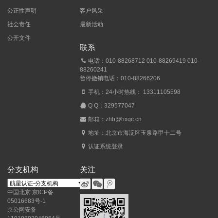
公正性声明
客户风采
社会责任
最新活动
公开文件
联系
电话：010-88268712 010-88269419 010-
88260241
暂停撤销电话：010-88266206
手机：24小时热线： 13311105598
Q Q：
329577047
邮箱：zhb@hxqc.cn
地址：北京市海淀区玉泉路甲十二号
认证系统登录
分支机构
关注
中国北京
京ICP备
05016683号-1
京公网安备