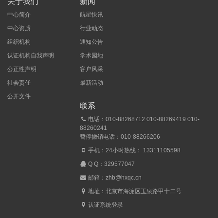
关于我们
新闻
中心简介
航星快讯
中心资质
行业动态
组织机构
通知公告
认证机构自我声明
学术园地
公正性声明
客户风采
社会责任
最新活动
公开文件
联系
电话：010-88268712 010-88269419 010-
88260241
暂停撤销电话：010-88266206
手机：24小时热线： 13311105598
Q Q：
329577047
邮箱：zhb@hxqc.cn
地址：北京市海淀区玉泉路甲十二号
认证系统登录