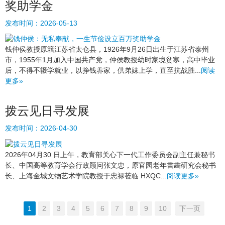
奖助学金
发布时间：
2026-05-13
钱仲侯教授原籍江苏省太仓县，1926年9月26日出生于江苏省泰州
市，1955年1月加入中国共产党，仲侯教授幼时家境贫寒，高中毕业
后，不得不辍学就业，以挣钱养家，供弟妹上学，直至抗战胜...
阅读
更多»
拨云见日寻发展
发布时间：
2026-04-30
2026年04月30 日上午，教育部关心下一代工作委员会副主任兼秘书
长、中国高等教育学会行政顾问张文忠，原官园老年書畵研究会秘书
长、上海金城文物艺术学院教授于忠禄莅临 HXQC...
阅读更多»
1
2
3
4
5
6
7
8
9
10
下一页