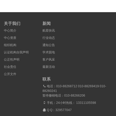
关于我们
新闻
中心简介
航星快讯
中心资质
行业动态
组织机构
通知公告
认证机构自我声明
学术园地
公正性声明
客户风采
社会责任
最新活动
公开文件
联系
电话：010-88268712 010-88269419 010-
88260241
暂停撤销电话：010-88266206
手机：24小时热线： 13311105598
Q Q：
329577047