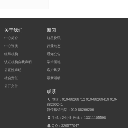
关于我们
新闻
中心简介
航星快讯
中心资质
行业动态
组织机构
通知公告
认证机构自我声明
学术园地
公正性声明
客户风采
社会责任
最新活动
公开文件
联系
电话：010-88268712 010-88269419 010-
88260241
暂停撤销电话：010-88266206
手机：24小时热线： 13311105598
Q Q：
329577047