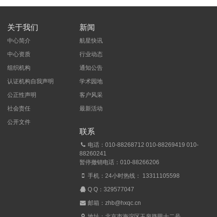
关于我们
新闻
中心简介
航星快讯
中心资质
行业动态
组织机构
通知公告
认证机构自我声明
学术园地
公正性声明
客户风采
社会责任
最新活动
公开文件
联系
电话：010-88268712 010-88269419 010-
88260241
暂停撤销电话：010-88266206
手机：24小时热线： 13311105598
Q Q：
329577047
邮箱：zhb@hxqc.cn
地址：北京市海淀区玉泉路甲十二号