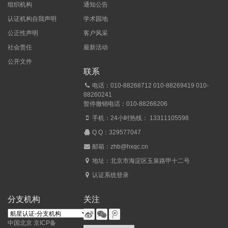
组织机构
通知公告
认证机构自我声明
学术园地
公正性声明
客户风采
社会责任
最新活动
公开文件
联系
电话：010-88268712 010-88269419 010-
88260241
暂停撤销电话：010-88266206
手机：24小时热线： 13311105598
Q Q：
329577047
邮箱：zhb@hxqc.cn
地址：北京市海淀区玉泉路甲十二号
认证系统登录
分支机构
关注
中国北京
京ICP备