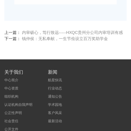
上一篇：
内审砺心，笃行致远-----HXQC贵州分公司内审培训有感
下一篇：
钱仲侯：无私奉献，一生节俭设立百万奖助学金
关于我们
新闻
中心简介
航星快讯
中心资质
行业动态
组织机构
通知公告
认证机构自我声明
学术园地
公正性声明
客户风采
社会责任
最新活动
公开文件