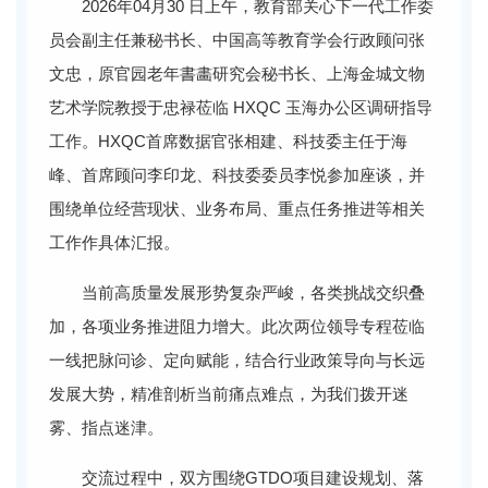
2026年04月30 日上午，教育部关心下一代工作委
员会副主任兼秘书长、中国高等教育学会行政顾问张
文忠，原官园老年書畵研究会秘书长、上海金城文物
艺术学院教授于忠禄莅临 HXQC 玉海办公区调研指导
工作。HXQC首席数据官张相建、科技委主任于海
峰、首席顾问李印龙、科技委委员李悦参加座谈，并
围绕单位经营现状、业务布局、重点任务推进等相关
工作作具体汇报。
当前高质量发展形势复杂严峻，各类挑战交织叠
加，各项业务推进阻力增大。此次两位领导专程莅临
一线把脉问诊、定向赋能，结合行业政策导向与长远
发展大势，精准剖析当前痛点难点，为我们拨开迷
雾、指点迷津。
交流过程中，双方围绕GTDO项目建设规划、落