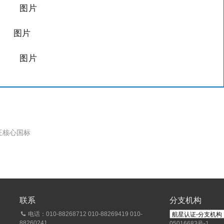
证核心国标
联系
分支机构
电话：010-88268712 010-88269419 010-
88260241
05016683号-1