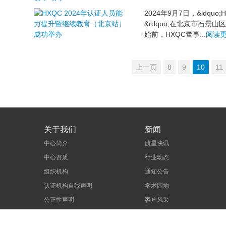
2024年9月7日，&ldq
&rdquo;在北京市石
始前，HXQC董事...
阅读更
上一页
8
9
10
11
关于我们
新闻
中心简介
航星快讯
中心资质
行业动态
组织机构
通知公告
认证机构自我声明
学术园地
公正性声明
客户风采
社会责任
最新活动