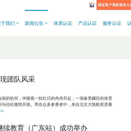
获证客户系统登录入
关于我们
新闻公告
体系认证
产品认证
服务认证
展现团队风采
风景如画的杭州，伴随着一轮红日的冉冉升起，一场备受瞩目的体育
sh;杭州马拉松激情开跑。而在众多参赛者中，来自北京大陆航星质量
»
升暨继续教育（广东站）成功举办