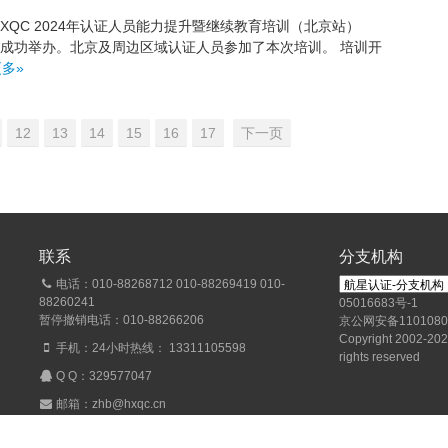
uo;HXQC 2024年认证人员能力提升暨继续教育培训（北京站）
景山区成功举办。北京及周边区域认证人员参加了本次培训。 培训开
多»
12
13
14
15
16
17
下一页
联系
分支机构
电话：010-88268712 010-88269419 010-
88260241
05016683号-1
暂停撤销电话：010-88266206
京公网安备1101080
Copyright 2002-2026
手机：24小时热线： 13311105598
rights reserved
Q Q：
329577047
邮箱：zhb@hxqc.cn
地址：北京市海淀区玉泉路甲十二号