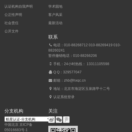
认证机构自我声明
学术园地
公正性声明
客户风采
社会责任
最新活动
公开文件
联系
电话：010-88268712 010-88269419 010-
88260241
暂停撤销电话：010-88266206
手机：24小时热线： 13311105598
Q Q：
329577047
邮箱：zhb@hxqc.cn
地址：北京市海淀区玉泉路甲十二号
认证系统登录
分支机构
关注
中国北京
京ICP备
05016683号-1