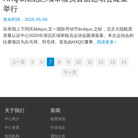
举行
发布时间：
2025-05-09
在举国上下同庆&ldquo;五一国际劳动节&rdquo;之际，北京大陆航星
质量认证中心2025年湖北区域审核员运动会圆满落幕。本次运动会的
比赛项目为兵乓球、羽毛球。首先由HXQC董事...
阅读更多»
上一页
5
6
7
8
9
10
11
12
13
14
下一页
关于我们
新闻
中心简介
航星快讯
中心资质
行业动态
组织机构
通知公告