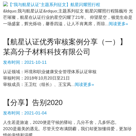
&ldquo;我与航星认证&rdquo;主题系列征文 航星闪耀照行程陈巍玲 光
芒璀璨，航星在认证行业的星空闪耀了21年。 仰望星空，顿觉生命是
一场盛宴，辉光烁动，馨香四溢，让人不肯离席，而琼...
阅读更多»
【航星认证优秀审核案例分享（一）】
某高分子材料科技有限公司
发布时间：
2021-10-11
认证领域：环境和职业健康安全管理体系认证审核
审核时间：2018年10月20日至21日
审核成员：王卫红（组长）、王宝凤...
阅读更多»
【分享】告别2020
发布时间：
2021-01-04
人生若是旅途，2020便是守候的驿站，几分不舍，几多怀恋。
2020是最美的遇见。尽管天空布满阴霾，我们却更加懂得爱，更加珍
惜的亲情和温暖。