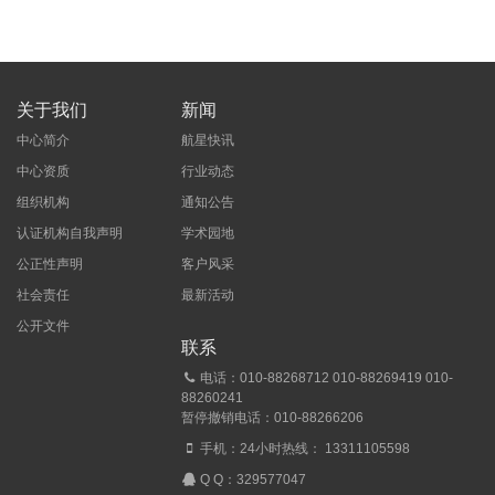
关于我们
新闻
中心简介
航星快讯
中心资质
行业动态
组织机构
通知公告
认证机构自我声明
学术园地
公正性声明
客户风采
社会责任
最新活动
公开文件
联系
电话：010-88268712 010-88269419 010-
88260241
暂停撤销电话：010-88266206
手机：24小时热线： 13311105598
Q Q：
329577047