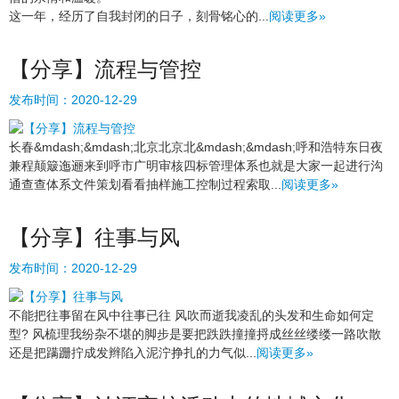
这一年，经历了自我封闭的日子，刻骨铭心的...
阅读更多»
【分享】流程与管控
发布时间：
2020-12-29
长春&mdash;&mdash;北京北京北&mdash;&mdash;呼和浩特东日夜
兼程颠簸迤逦来到呼市广明审核四标管理体系也就是大家一起进行沟
通查查体系文件策划看看抽样施工控制过程索取...
阅读更多»
【分享】往事与风
发布时间：
2020-12-29
不能把往事留在风中往事已往 风吹而逝我凌乱的头发和生命如何定
型? 风梳理我纷杂不堪的脚步是要把跌跌撞撞捋成丝丝缕缕一路吹散
还是把蹒跚拧成发辫陷入泥泞挣扎的力气似...
阅读更多»