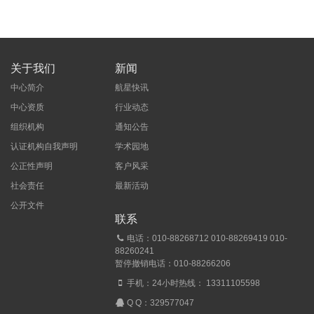
关于我们
新闻
中心简介
航星快讯
中心资质
行业动态
组织机构
通知公告
认证机构自我声明
学术园地
公正性声明
客户风采
社会责任
最新活动
公开文件
联系
电话：010-88268712 010-88269419 010-
88260241
暂停撤销电话：010-88266206
手机：24小时热线： 13311105598
Q Q：
329577047